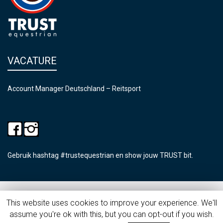
VACATURE
Account Manager Deutschland – Reitsport
Gebruik hashtag #trustequestrian en show jouw TRUST bit.
©2026 Trust Equestrian
This website uses cookies to improve your experience. We'll
assume you're ok with this, but you can opt-out if you wish.