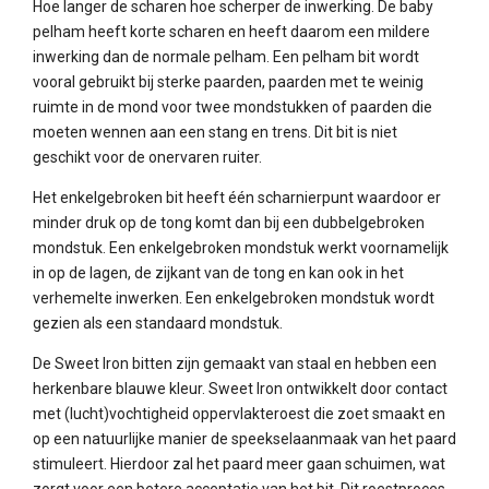
Hoe langer de scharen hoe scherper de inwerking. De baby
pelham heeft korte scharen en heeft daarom een mildere
inwerking dan de normale pelham. Een pelham bit wordt
vooral gebruikt bij sterke paarden, paarden met te weinig
ruimte in de mond voor twee mondstukken of paarden die
moeten wennen aan een stang en trens. Dit bit is niet
geschikt voor de onervaren ruiter.
Het enkelgebroken bit heeft één scharnierpunt waardoor er
minder druk op de tong komt dan bij een dubbelgebroken
mondstuk. Een enkelgebroken mondstuk werkt voornamelijk
in op de lagen, de zijkant van de tong en kan ook in het
verhemelte inwerken. Een enkelgebroken mondstuk wordt
gezien als een standaard mondstuk.
De Sweet Iron bitten zijn gemaakt van staal en hebben een
herkenbare blauwe kleur. Sweet Iron ontwikkelt door contact
met (lucht)vochtigheid oppervlakteroest die zoet smaakt en
op een natuurlijke manier de speekselaanmaak van het paard
stimuleert. Hierdoor zal het paard meer gaan schuimen, wat
zorgt voor een betere acceptatie van het bit. Dit roestproces