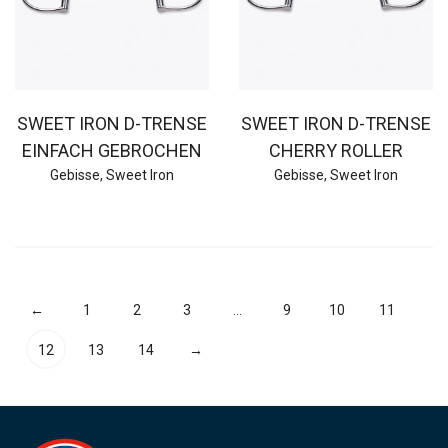
SWEET IRON D-TRENSE
SWEET IRON D-TRENSE
EINFACH GEBROCHEN
CHERRY ROLLER
Gebisse
,
Sweet Iron
Gebisse
,
Sweet Iron
←
1
2
3
…
9
10
11
12
13
14
→